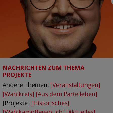
NACHRICHTEN ZUM THEMA
PROJEKTE
Andere Themen:
[Veranstaltungen]
[Wahlkreis]
[Aus dem Parteileben]
[Projekte]
[Historisches]
[Wahlkampftagebuch]
[Aktuelles]