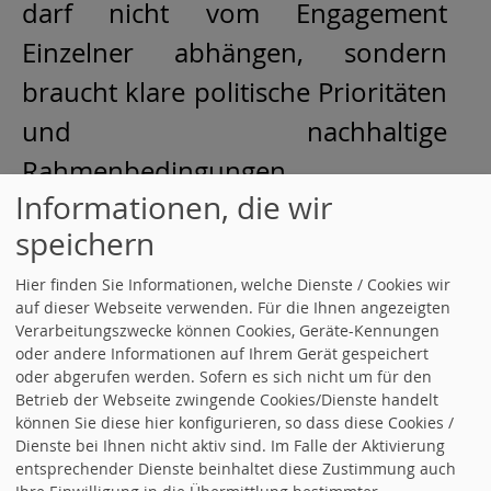
darf nicht vom Engagement
Einzelner abhängen, sondern
braucht klare politische Prioritäten
und nachhaltige
Rahmenbedingungen.
Informationen, die wir
Mein herzlicher Dank gilt dem
speichern
Paritätischer Wohlfahrtsverband
Hier finden Sie Informationen, welche Dienste / Cookies wir
Baden-Württemberg sowie der
auf dieser Webseite verwenden. Für die Ihnen angezeigten
Verarbeitungszwecke können Cookies, Geräte-Kennungen
Jugendhilfe Creglingen 1952 für
oder andere Informationen auf Ihrem Gerät gespeichert
oder abgerufen werden. Sofern es sich nicht um für den
die wertvollen Einblicke und den
Betrieb der Webseite zwingende Cookies/Dienste handelt
offenen, konstruktiven Austausch.
können Sie diese hier konfigurieren, so dass diese Cookies /
Dienste bei Ihnen nicht aktiv sind. Im Falle der Aktivierung
entsprechender Dienste beinhaltet diese Zustimmung auch
weiterlesen